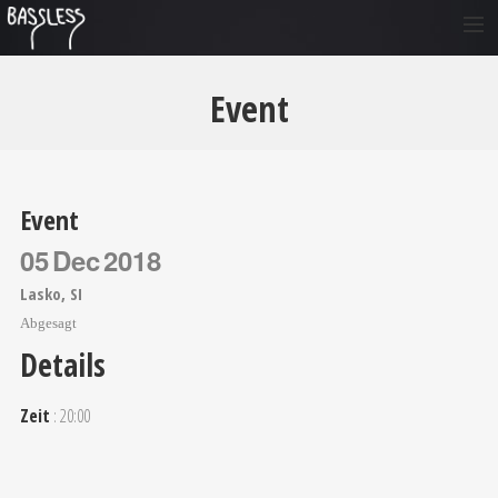
VORSTELLUNG
Event
DIE GRUPPE
KONZERTE
MUSIK
Event
FOTO
05
Dec
2018
VIDEO
Lasko, SI
KONTAKT
Abgesagt
Details
SI
EN
Zeit
: 20:00
DE