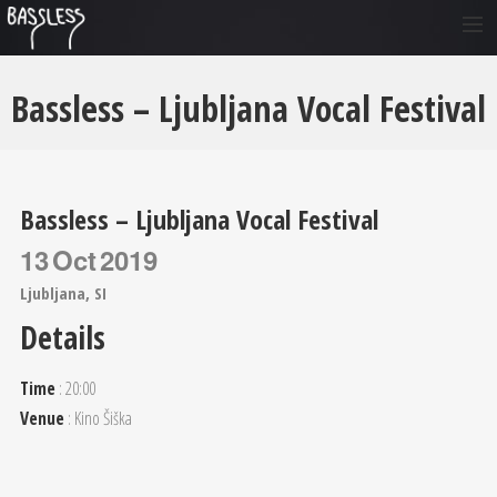
O NAS
Bassless – Ljubljana Vocal Festival
ČLANI
NASTOPI
GLASBA
Bassless – Ljubljana Vocal Festival
FOTO
13
Oct
2019
VIDEO
Ljubljana, SI
KONTAKT
Details
SI
Time
: 20:00
EN
Venue
: Kino Šiška
DE